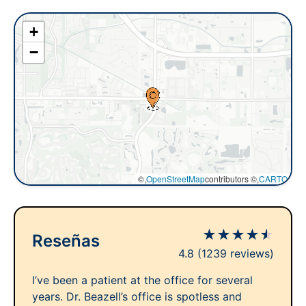
+
−
©,
OpenStreetMap
contributors ©,
CARTO
★
★
★
★
★
Reseñas
4.8
(1239 reviews)
I’ve been a patient at the office for several
years. Dr. Beazell’s office is spotless and