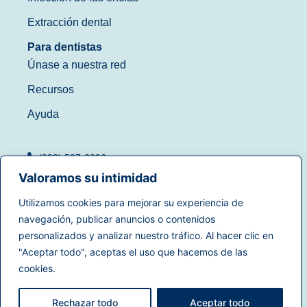
Extracción dental
Para dentistas
Únase a nuestra red
Recursos
Ayuda
(888) 597-3896
Valoramos su intimidad
Utilizamos cookies para mejorar su experiencia de
navegación, publicar anuncios o contenidos
Condiciones de uso
|
personalizados y analizar nuestro tráfico. Al hacer clic en
© 2025
Dentistry.com
Todos
Política de privacidad
|
"Aceptar todo", aceptas el uso que hacemos de las
los derechos reservados.
Derechos de privacidad en
cookies.
California
|
Accesibilidad
|
Mapa del sitio
Rechazar todo
Aceptar todo