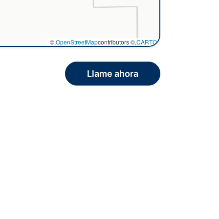
©,
OpenStreetMap
contributors ©,
CARTO
Llame ahora