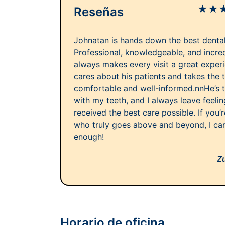
★
★
Reseñas
Johnatan is hands down the best dental 
Professional, knowledgeable, and incre
always makes every visit a great exper
cares about his patients and takes the 
comfortable and well-informed.nnHe’s th
with my teeth, and I always leave feelin
received the best care possible. If you’r
who truly goes above and beyond, I c
enough!
Z
Horario de oficina