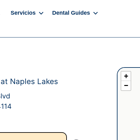
Servicios
Dental Guides
+
 at Naples Lakes
−
Blvd
4114