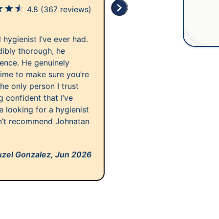
★
★
★
4.8
(367 reviews)
hygienist I’ve ever had.
dibly thorough, he
ience. He genuinely
time to make sure you’re
e only person I trust
g confident that I’ve
e looking for a hygienist
an’t recommend Johnatan
uzel Gonzalez,
Jun 2026