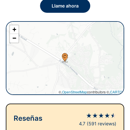
Llame ahora
+
−
©,
OpenStreetMap
contributors ©,
CARTO
★
★
★
★
★
Reseñas
4.7
(591 reviews)