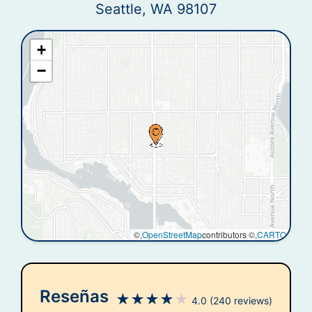
Seattle, WA 98107
+
−
©,
OpenStreetMap
contributors ©,
CARTO
Reseñas
★
★
★
★
★
4.0
(240 reviews)